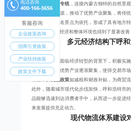
电话咨询
多条
低空旅游专线
，连接内蒙古独特的自然景
400-166-3656
整合了社会资源，推动了优势产业聚集，将传
河大峡谷等知名景点为依托，形成了具有地方
客服咨询
金补贴，数字经济和整体环境也得到了显著改善
企业政策咨询
多元经济结构下呼和
招商引资政策
产业扶持政策
呼和浩特市在面临经济转型的背景下，积极实
导，区域内的优势产业逐渐聚集，使得交易市
政策文件下载
府推出的
优惠政策
如减税和财政补贴，为商贸
此外，随着城市现代化步伐加快，呼和浩特市
品能够迅速到达消费者手中，从而进一步促进
来发展提供充足动力。
现代物流体系建设